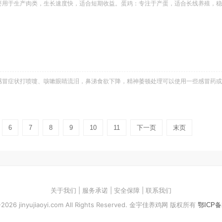
要用于生产肉类，生长速度快，适合短期收益。蛋鸡：专注于产蛋，适合长线养殖，稳
感冒症状打喷嚏、咳嗽眼睛流泪，鼻涕食欲下降，精神萎顿处理可以使用一些感冒药或
6
7
8
9
10
11
下一页
末页
关于我们 | 服务承诺 | 安全保障 | 联系我们
5-2026 jinyujiaoyi.com All Rights Reserved. 金宇佳养鸡网 版权所有
鄂ICP备2