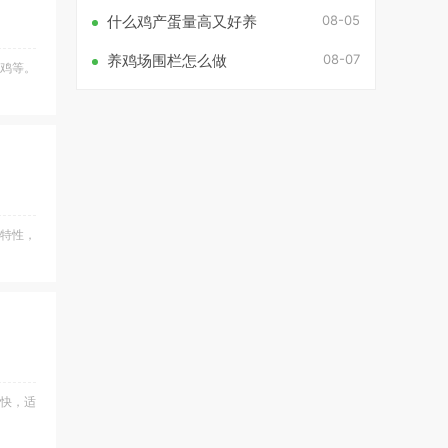
08-05
什么鸡产蛋量高又好养
08-07
养鸡场围栏怎么做
鸡等。
特性，
快，适