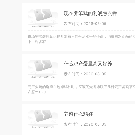
现在养笨鸡的利润怎么样
发布时间：2026-08-05
市场需求健康意识提升随着人们生活水平的提高，消费者对食品的
中，许多家
什么鸡产蛋量高又好养
发布时间：2026-08-05
高产蛋鸡的选择在选择鸡种时，应该优先考虑以下几种高产蛋鸡莱
产蛋250-3
养殖什么鸡好
发布时间：2026-08-05